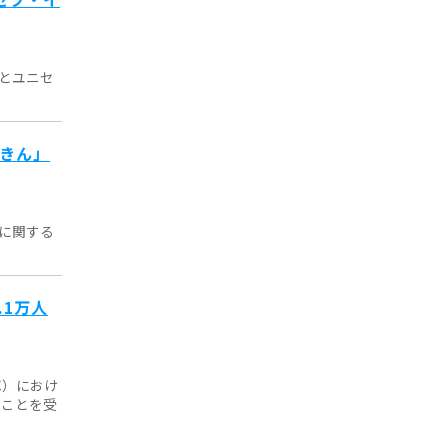
とユニセ
飢きん」
に関する
.1万人
C）におけ
ることを受