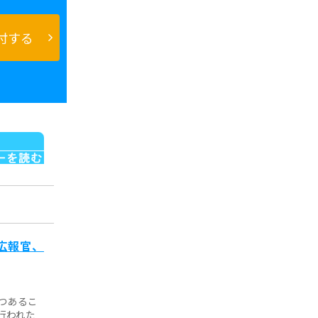
付する
広報官、
つあるこ
行われた