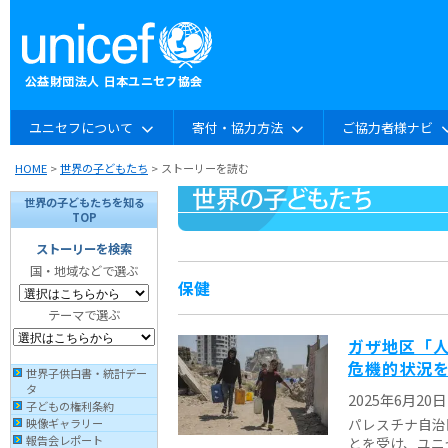
ユニセフについて
寄付・協力方法
ご協力者様ナビ
HOME
>
世界の子どもたち
> ストーリーを読む
世界の子どもたちを知る
TOP
ストーリーを検索
国・地域などで選ぶ
保健
テーマで選ぶ
ガザ地区「人
危機的状況
世界子供白書・統計デー
タ
2025年6月20日
子どもの権利条約
パレスチナ自治
映像ギャラリー
報告会レポート
とを受け、ユニ