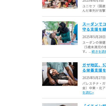
2025年6月3日
ユニセフ（国連
んだ車列が攻撃
スーダンでコ
守る支援を
2025年5月28日
スーダンの保健
（5歳未満児の
す。...
続きを読
ガザ地区、5
る栄養支援
2025年5月27日
パレスチナ・ガ
金）中東・北ア
を読む»
「イエメン紛