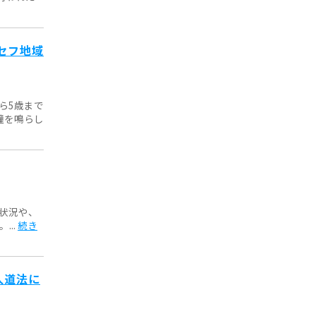
ニセフ地域
ら5歳まで
鐘を鳴らし
状況や、
..
続き
人道法に