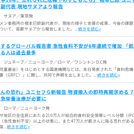
副代表 現地サヌアより報告
サヌア／東京発
メン事務所の根本巳欧副代表が、現地の様子と支援の成果、今後の課題
ついて、首都サヌアから報告しました。...
続きを読む»
するグローバル報告書 急性食料不安が6年連続で増加 「
いる人は過去最多
ジュネーブ／ニューヨーク／ローマ／ワシントン D.C発
児童基金）をはじめとする国連機関などは、本日発表された「食料危機
（GRFC）」に関し、共同で声明を出しました。...
続きを読む»
んの恐れ」ユニセフら新報告 物資搬入の即時再開求める 7
緊急栄養治療が必要に
ローマ／ニューヨーク発
ザ地区の全住民にあたる210万人が総合的食料安全保障レベル分類（IP
ズ3（急性食料不安）以上の状態に、また47万人が飢きんに陥る恐れがあ
...
続きを読む»