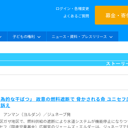
ログイン・各種変更
募金・寄
よくあるご質問
子どもの権利
ニュース・資料・プレスリリース
為的な干ばつ」 故意の燃料遮断で 脅かされる命 ユニセフ
を訴え
アンマン（ヨルダン）／ジュネーブ発
区ガザ地区で、燃料供給の遮断により水道システムが機能停止になりつ
セフ（国連児童基金）広報官のジェームズ・エルダーは、ジュネーブで