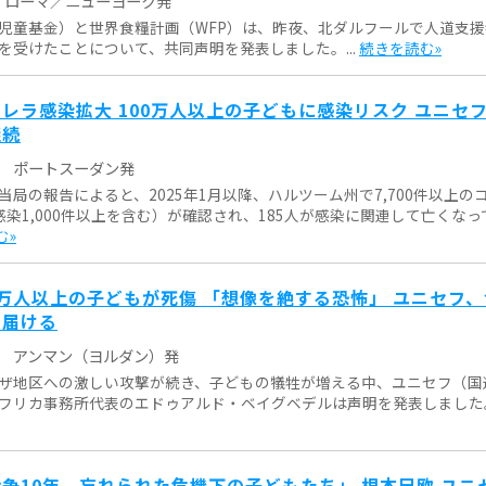
ローマ／ニューヨーク発
児童基金）と世界食糧計画（WFP）は、昨夜、北ダルフールで人道支
を受けたことについて、共同声明を発表しました。...
続きを読む»
レラ感染拡大 100万人以上の子どもに感染リスク ユニセ
継続
ポートスーダン発
当局の報告によると、2025年1月以降、ハルツーム州で7,700件以上の
感染1,000件以上を含む）が確認され、185人が感染に関連して亡くなっ
む»
万人以上の子どもが死傷 「想像を絶する恐怖」 ユニセフ
を届ける
アンマン（ヨルダン）発
ザ地区への激しい攻撃が続き、子どもの犠牲が増える中、ユニセフ（国
フリカ事務所代表のエドゥアルド・ベイグベデルは声明を発表しました。.
争10年、忘れられた危機下の子どもたち」 根本巳欧 ユニ