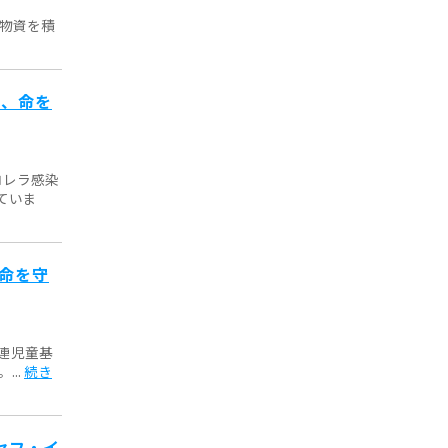
援物資を積
フ、命を
コレラ感染
ていま
、命を守
連児童基
..
続き
セフ・イ