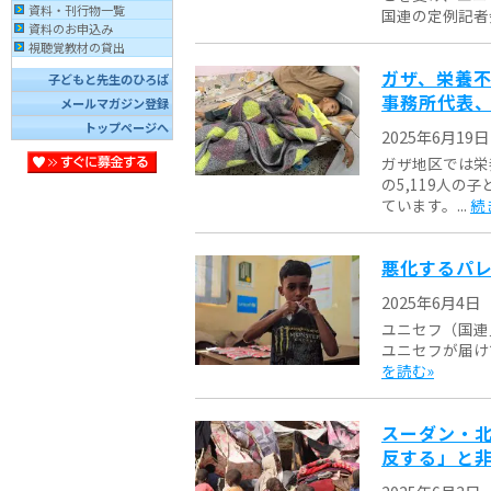
資料・刊行物一覧
国連の定例記者会
資料のお申込み
視聴覚教材の貸出
ガザ、栄養不
子どもと先生のひろば
事務所代表
メールマガジン登録
トップページへ
2025年6月19日
ガザ地区では栄
の5,119人
ています。...
続
悪化するパレ
2025年6月4日
ユニセフ（国連
ユニセフが届け
を読む»
スーダン・北
反する」と