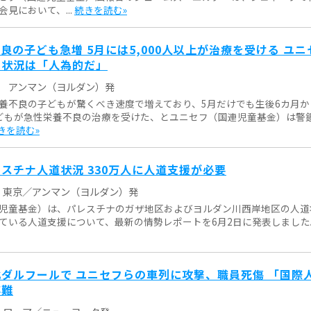
見において、...
続きを読む»
良の子ども急増 5月には5,000人以上が治療を受ける ユ
、状況は「人為的だ」
アンマン（ヨルダン）発
養不良の子どもが驚くべき速度で増えており、5月だけでも生後6カ月か
の子どもが急性栄養不良の治療を受けた、とユニセフ（国連児童基金）は警
きを読む»
スチナ人道状況 330万人に人道支援が必要
東京／アンマン（ヨルダン）発
児童基金）は、パレスチナのガザ地区およびヨルダン川西岸地区の人道
ている人道支援について、最新の情勢レポートを6月2日に発表しました。.
ダルフールで ユニセフらの車列に攻撃、職員死傷 「国際
非難