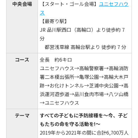
中央会場
【スタート・ゴール会場】
ユニセフハウ
ス
【最寄り駅】
JR 品川駅西口（高輪口）より徒歩約 7
分
都営浅草線 高輪台駅より 徒歩約 7 分
コース
全長 約6キロ
ユニセフハウス→高輪警察署→高輪消防
署二本榎出張所→亀塚公園→高輪大木戸
跡→お化けトンネル→芝浦中央公園→高
浜運河遊歩道→品川食肉市場→八ツ山橋
→ユニセフハウス
テーマ
すべての子どもに予防接種を～今、子ど
もたちの命を守る活動を!～
2019年から2021年の間に合計6,700万人