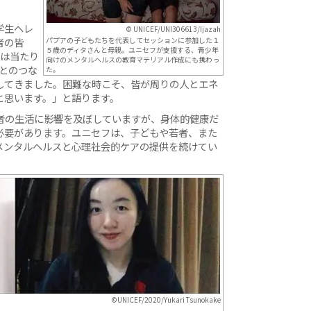
学生ヘレ
© UNICEF/UNI306613/Ijazah
者の皆
パプアの子どもたちを代表してセッションに参加した１
５歳のディタさんと母親。ユニセフが支援する、青少年
のは当たり
向けのメンタルヘルスの教育マテリアル作成にも携わっ
とのつな
た。
してきました。困難な時こそ、皆が周りの人とエネ
と思います。」と語ります。
者の生活に影響を及ぼしていますが、身体的健康だ
必要があります。ユニセフは、子どもや若者、また
メンタルヘルスと心理社会的ケアの提供を続けてい
©UNICEF/2020/Yukari Tsunokake