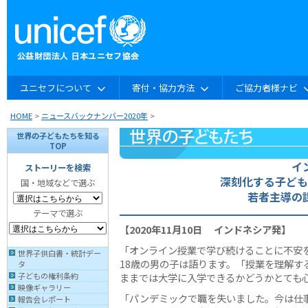
ユニセフについて
寄付・協力方法
ご協力者様ナビ
HOME
>
ニュースバックナンバー2020年
>
世界の子どもたちを知る
TOP
イ
ストーリーを検索
深刻化する子ども
国・地域などで選ぶ
若者主導の
テーマで選ぶ
【2020年11月10日 インドネシア発】
「オンライン授業で学び続けることに不安
世界子供白書・統計デー
18歳の男の子は語ります。「授業を理解す
タ
子どもの権利条約
ままでは大学に入学できるかどうかとても
映像ギャラリー
「パンデミックで職を失いました。今は仕
報告会レポート