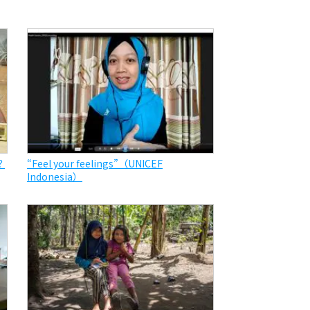
？
“Feel your feelings”（UNICEF
Indonesia）