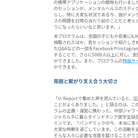
の携帯アプリケーションの開発も行いまし
のセッションが、メンタルヘルスのスティ
らし、特に大変な状況である今、皆がメン
スの問題を日常の当たり前のことだと考え
うになったらいいなと思います。」
本プログラムは、全国の子どもや若者に6,0
視聴されたほか、各セッションで紹介しき
たQ&Aなどの一部をFacebookやInst
することで、さらに5000人以上に対し、
ができました。また、プログラムの
特設サ
ができます。
周囲と繋がり支え合う大切さ
「U-Reportで集めた声を読んでいると、
ことがよくありました。」と語るのは、こ
ラムの企画・運営に携わった、中部ジャワ
ジャカルタに暮らすインドネシア医学生協
ミンです。「パンデミックの今、本当に多
大変な時期を過ごしています。この活動を
そんな人々に必要な支援を届けることがで