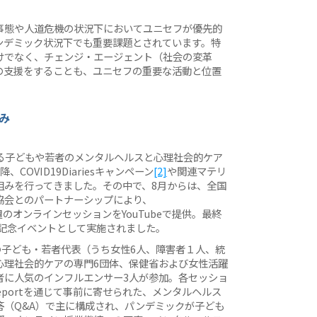
事態や人道危機の状況下においてユニセフが優先的
ンデミック状況下でも重要課題とされています。特
けでなく、チェンジ・エージェント（社会の変革
の支援をすることも、ユニセフの重要な活動と位置
み
る子どもや若者のメンタルヘルスと心理社会的ケア
OVID19Diariesキャンペーン
[2]
や関連マテリ
組みを行ってきました。その中で、8月からは、全国
協会とのパートナーシップにより、
週のオンラインセッションをYouTubeで提供。最終
の記念イベントとして実施されました。
の子ども・若者代表（うち女性6人、障害者１人、統
心理社会的ケアの専門6団体、保健省および女性活躍
者に人気のインフルエンサー3人が参加。各セッショ
Reportを通じて事前に寄せられた、メンタルヘルス
答（Q&A）で主に構成され、パンデミックが子ども