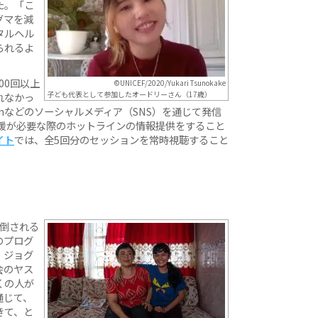
た。「こ
グマを減
タルヘル
られるよ
00回以上
©UNICEF/2020/Yukari Tsunokake
子ども代表として参加したオードリーさん（17歳）
れなかっ
agramなどのソーシャルメディア（SNS）を通じて発信
支援が必要な際のホットラインの情報提供をすること
イト
では、全5回分のセッションを常時視聴すること
圧倒される
のプログ
・ジョグ
会のヤス
くの人が
通じて、
きて、と