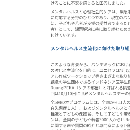
けることに不安を感じると回答しました。
メンタルヘルスと心理社会的ケアは、緊急
に対応する分野のひとつであり、現在のパ
に、子どもや若者が支援の受益者であるだ
者）として、課題解決に共に取り組むため
付けています。
メンタルヘルス主流化に向けた取り組
このような背景から、パンデミックにおけ
の強化と主流化を目的に、ユニセフは4月以降、C
アル作成ワークショップ等さまざまな取り
組織の学生団体であるインドネシア医学生
RuangPEKA（ケアの部屋）と呼ばれる隔
回は10月10日に世界メンタルヘルスデー
全5回の本プログラムには、全国から11人
合失調症１人）、およびメンタルヘルスと
推進と子どもの保護省、そして子どもや若
ンは、全国の子どもや若者3000人からU-
に関する声や質問の紹介と専門家による回