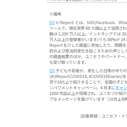
※備考
[1]
U-Report とは、SNS(Facebook、W
ツールで、現在世界 88 カ国以上で活用さ
数は 1,200 万人以上。インドネシアでは 20
万人以上の登録者がいます(うち 88%が 24 
Reportを介した調査に参加したり、問
的および政治的変化を起こすための声として活
の調査結果のほか、ユニセフやパートナー、U
も受け取っています。
[2]
子どもや若者が、変化した日常の中での
(#UReportCOVID19, #COVID19Di
次でSNS上で紹介することで、全国の子ど
ンパワメントキャンペーン。4 月末に
キャ
1000 作品以上が投稿され、ユニセフが紹介
ブなメッセージを届けています（10月上旬
（記事寄稿：ユニセフ・イ