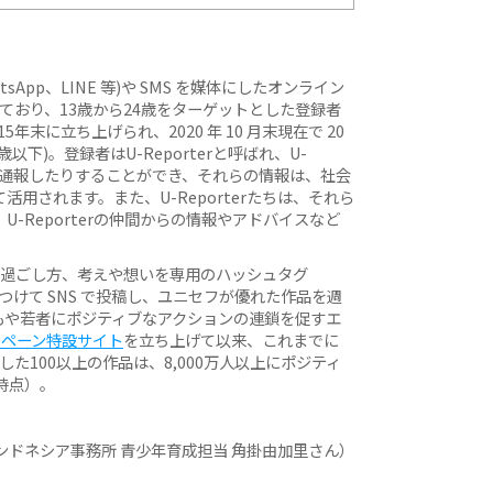
hatsApp、LINE 等)や SMS を媒体にしたオンライン
れており、13歳から24歳をターゲットとした登録者
15年末に立ち上げられ、2020 年 10 月末現在で 20
歳以下)。登録者はU-Reporterと呼ばれ、U-
題を通報したりすることができ、それらの情報は、社会
用されます。また、U-Reporterたちは、それら
-Reporterの仲間からの情報やアドバイスなど
過ごし方、考えや想いを専用のハッシュタグ
aries)をつけて SNS で投稿し、ユニセフが優れた作品を週
もや若者にポジティブなアクションの連鎖を促すエ
ンペーン特設サイト
を立ち上げて以来、これまでに
した100以上の作品は、8,000万人以上にポジティ
時点）。
ンドネシア事務所 青少年育成担当 角掛由加里さん）