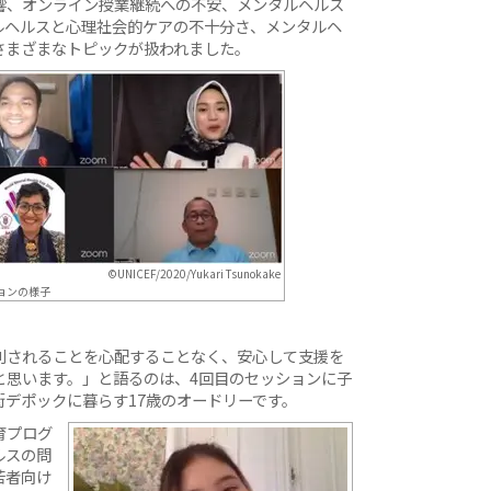
響、オンライン授業継続への不安、メンタルヘルス
ルヘルスと心理社会的ケアの不十分さ、メンタルヘ
さまざまなトピックが扱われました。
©UNICEF/2020/Yukari Tsunokake
ションの様子
別されることを心配することなく、安心して支援を
と思います。」と語るのは、4回目のセッションに子
デポックに暮らす17歳のオードリーです。
育プログ
ルスの問
若者向け