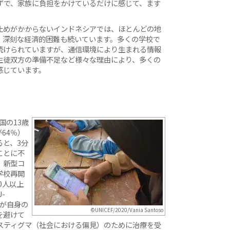
ずで、家族に負担をかけているだけに感じて、ます
止めがかからないインドネシアでは、ほとんどの地
、深刻な経済的困難も続いています。多くの学校で
続けられていますが、通信環境により生まれる情報
生徒双方の準備不足など様々な理由により、多くの
感じています。
国の13歳
64％）
ると、3分
ことに不
、新型コ
学校再開
0人以上
-
上が自身の
©UNICEF/2020/Vania Santoso
を避けて
スティグマ（社会における偏見）のために治療を受