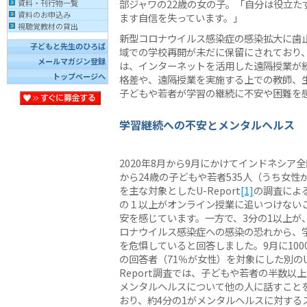
部ジャワの22歳の女の子。「自分は役立た
資料・刊行物一覧
資料のお申込み
ます自信を失っています。」
視聴覚教材の貸出
新型コロナウイルス感染症の感染拡大に歯
子どもと先生のひろば
域での学校再開が未だに保留にされており
メールマガジン登録
は、インターネットを活用した遠隔授業が
トップページへ
格差や、遠隔授業を実施する上での教師、
子どもや若者が学習の継続に不安や困難を
学習継続への不安とメンタルヘルス
2020年8月から9月にかけてインドネシア全
から24歳の子どもや若者535人（うち女性が
を主な対象としたU-Report
[1]
の調査によ
の１以上がオンライン授業に追いつけない
安を感じています。一方で、3分の1以上が
ロナウイルス感染症への感染の恐れから、
を危惧していると回答しました。9月に100
の回答者（71％が女性）を対象にした別のU
Report調査では、子どもや若者の半数以
メンタルヘルスについて他の人に話すこと
おり、約4分の1がメンタルヘルスに対する