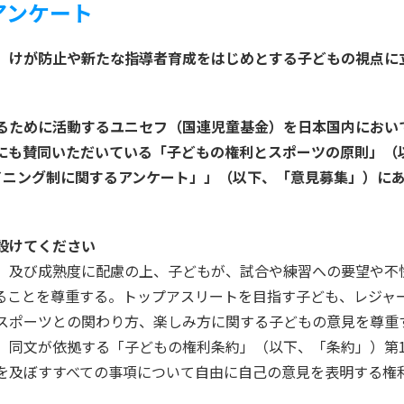
アンケート
、けが防止や新たな指導者育成をはじめとする子どもの視点に
るために活動するユニセフ（国連児童基金）を日本国内におい
にも賛同いただいている「子どもの権利とスポーツの原則」（
イニング制に関するアンケート」」（以下、「意見募集」）に
設けてください
、及び成熟度に配慮の上、子どもが、試合や練習への要望や不
ることを尊重する。トップアスリートを目指す子ども、レジャ
ポーツとの関わり方、楽しみ方に関する子どもの意見を尊重する」
、同文が依拠する「子どもの権利条約」（以下、「条約」）第1
を及ぼすすべての事項について自由に自己の意見を表明する権