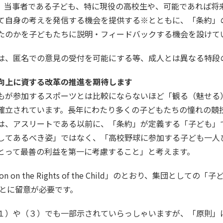
、当事者である子ども、特に現役の高校生や、可能であれば将
て自身の考えを発信する機会を提供する※とともに、「条約」
たのかを子どもたちに説明・フィードバックする機会を設けて
は、匿名での意見の受付を可能にする等、成人とは異なる特段
向上に資する改革の推進を期待します
もが参加するスポーツとは比較にならないほど「観る（魅せる
確立されています。長年にわたり多くの子どもたちの憧れの競
は、アスリートである以前に、「条約」が定義する「子ども」
してあるべき姿」ではなく、「高校野球に参加する子ども一人
とって最善の利益を第一に考慮すること」と考えます。
n on the Rights of the Child」のとおり、集団としての
ることに留意が必要です。
１）や（３）でも一部示されていらっしゃいますが、「原則」