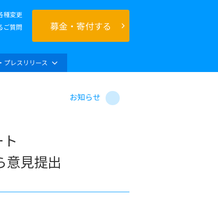
各種変更
募金・寄付する
るご質問
・プレスリリース
お知らせ
ート
ら意見提出