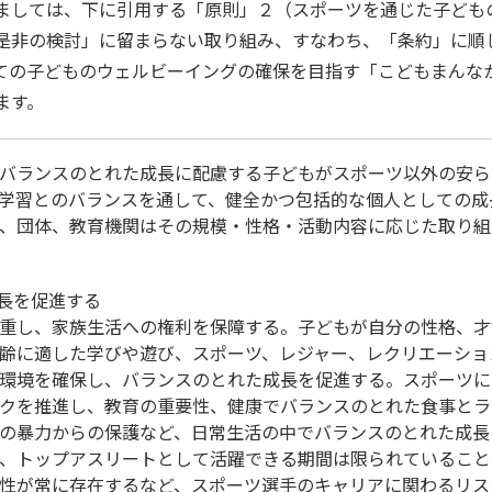
ましては、下に引用する「原則」２（スポーツを通じた子ども
是非の検討」に留まらない取り組み、すなわち、「条約」に順
ての子どものウェルビーイングの確保を目指す「こどもまんな
ます。
バランスのとれた成長に配慮する子どもがスポーツ以外の安ら
学習とのバランスを通して、健全かつ包括的な個人としての成
、団体、教育機関はその規模・性格・活動内容に応じた取り組
成長を促進する
重し、家族生活への権利を保障する。子どもが自分の性格、才
齢に適した学びや遊び、スポーツ、レジャー、レクリエーショ
環境を確保し、バランスのとれた成長を促進する。スポーツに
クを推進し、教育の重要性、健康でバランスのとれた食事とラ
の暴力からの保護など、日常生活の中でバランスのとれた成長
、トップアスリートとして活躍できる期間は限られていること
性が常に存在するなど、スポーツ選手のキャリアに関わるリス