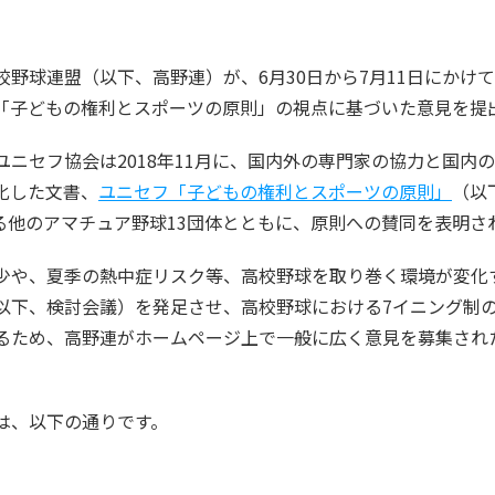
野球連盟（以下、高野連）が、6月30日から7月11日にかけ
「子どもの権利とスポーツの原則」の視点に基づいた意見を提
ニセフ協会は2018年11月に、国内外の専門家の協力と国内
化した文書、
ユニセフ「子どもの権利とスポーツの原則」
（以
わる他のアマチュア野球13団体とともに、原則への賛同を表明さ
少や、夏季の熱中症リスク等、高校野球を取り巻く環境が変化す
以下、検討会議）を発足させ、高校野球における7イニング制
るため、高野連がホームページ上で一般に広く意見を募集され
は、以下の通りです。