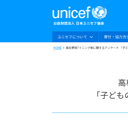
ユニセフについて
寄付・協力方
HOME
高校野球7イニング制に関するアンケート 「子
高
「子ども