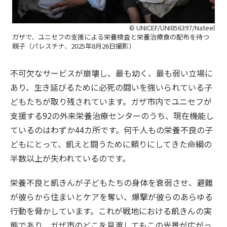
© UNICEF/UNI856397/Nateel
ガザで、ユニセフの支援による栄養検査と栄養治療食の配布を待つ
親子（パレスチナ、2025年8月26日撮影）
不可欠なサービスが崩壊し、最も幼く、最も弱い立場に
あり、生き延びるために必死の闘いを強いられている子
どもたちが取り残されています。ガザ市内でユニセフが
支援する92の外来栄養治療センターのうち、現在機能し
ているのはわずか44カ所です。何千人もの栄養不良の子
どもにとって、飢えと闘うために頼りにしてきた命綱の
半数以上が失われているのです。
栄養不良と飢きんが子どもたちの身体を衰弱させ、避難
が彼らから住まいとケアを奪い、爆撃が彼らのあらゆる
行動を脅かしています。これが戦地における飢きんの実
態であり、ガザ市のどこを見渡してもこの光景が広がっ