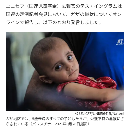
ユニセフ（国連児童基金）広報官のテス・イングラムは
国連の定例記者会見において、ガザの惨状についてオン
ラインで報告し、以下のとおり発言しました。
© UNICEF/UNI856415/Nateel
ガザ地区では、5歳未満のすべての子どもたちが、栄養不良の危険にさ
らされている（パレスチナ、2025年8月26日撮影）