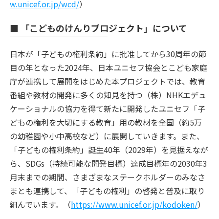
w.unicef.or.jp/wcd/
）
■ 「こどものけんりプロジェクト」について
日本が「子どもの権利条約」に批准してから30周年の節
目の年となった2024年、日本ユニセフ協会とこども家庭
庁が連携して展開をはじめた本プロジェクトでは、教育
番組や教材の開発に多くの知見を持つ（株）NHKエデュ
ケーショナルの協力を得て新たに開発したユニセフ「子
どもの権利を大切にする教育」用の教材を全国（約5万
の幼稚園や小中高校など）に展開していきます。また、
「子どもの権利条約」誕生40年（2029年）を見据えなが
ら、SDGs（持続可能な開発目標）達成目標年の2030年3
月末までの期間、さまざまなステークホルダーのみなさ
まとも連携して、「子どもの権利」の啓発と普及に取り
組んでいます。（
https://www.unicef.or.jp/kodoken/
）