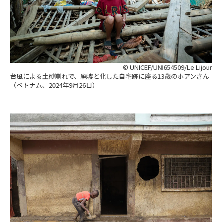
© UNICEF/UNI654509/Le Lijour
台風による土砂崩れで、廃墟と化した自宅跡に座る13歳のホアンさん
（ベトナム、2024年9月26日）