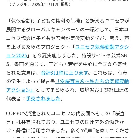
（ブラジル、2025年11月12日撮影）
「気候変動は子どもの権利の危機」と訴えるユニセフが
展開するグローバルキャンペーンの一環として、日本ユ
ニセフ協会は子どもや若者が気候変動を学び、考え、声
を上げるためのプロジェクト「
ユニセフ気候変動アクシ
ョン2025
」を今夏実施しました。特設サイトや公式SN
S、書面を通じて、子ども・若者を中心に全国から寄せ
られた意見は、
合計311件に上ります
。これらは、有志
の学生によって提言書
「🌸桜宣言🌸～私たちの気候変動
アクション」
としてまとめられ、環境省および経団連の
代表者に
手交されました
。
COP30へ派遣されたユニセフの代表団へもこの「桜宣
言」は共有されており、ユニセフの国連内外の働きか
け・発信に活用されました。多くの“声”を寄せてくださ