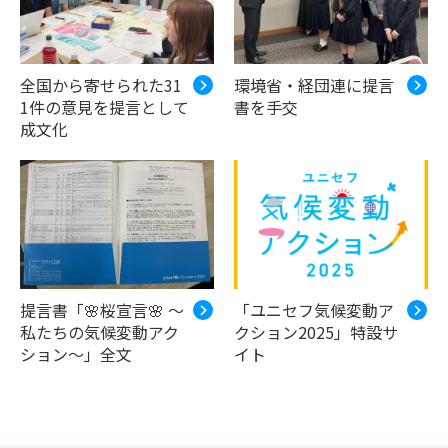
全国から寄せられた31
環境省・経団連に提言
1件の意見を提言として
書を手交
成文化
提言書「🌸桜宣言🌸 ～
「ユニセフ気候変動ア
私たちの気候変動アク
クション2025」特設サ
ション～」全文
イト