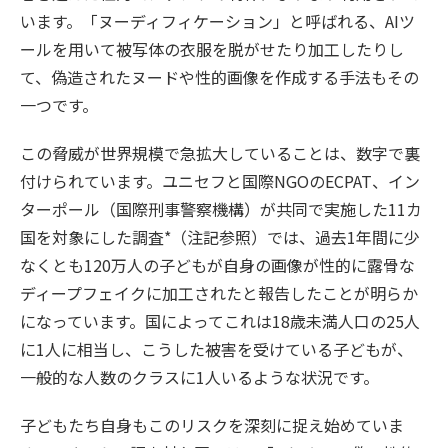
います。「ヌーディフィケーション」と呼ばれる、AIツ
ールを用いて被写体の衣服を脱がせたり加工したりし
て、偽造されたヌードや性的画像を作成する手法もその
一つです。
この脅威が世界規模で急拡大していることは、数字で裏
付けられています。ユニセフと国際NGOのECPAT、イン
ターポール（国際刑事警察機構）が共同で実施した11カ
国を対象にした調査*（注記参照）では、過去1年間に少
なくとも120万人の子どもが自身の画像が性的に露骨な
ディープフェイクに加工されたと報告したことが明らか
になっています。国によってこれは18歳未満人口の25人
に1人に相当し、こうした被害を受けている子どもが、
一般的な人数のクラスに1人いるような状況です。
子どもたち自身もこのリスクを深刻に捉え始めていま