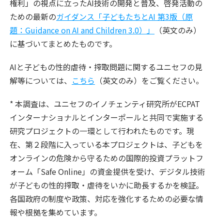
権利」の視点に立ったAI技術の開発と普及、啓発活動の
ための最新の
ガイダンス「子どもたちとAI 第3版（原
題：Guidance on AI and Children 3.0）」
（英文のみ）
に基づいてまとめたものです。
AIと子どもの性的虐待・搾取問題に関するユニセフの見
解等については、
こちら
（英文のみ）をご覧ください。
* 本調査は、ユニセフのイノチェンティ研究所がECPAT
インターナショナルとインターポールと共同で実施する
研究プロジェクトの一環として行われたものです。現
在、第２段階に入っている本プロジェクトは、子どもを
オンラインの危険から守るための国際的投資プラットフ
ォーム「Safe Online」の資金提供を受け、デジタル技術
が子どもの性的搾取・虐待をいかに助長するかを検証。
各国政府の制度や政策、対応を強化するための必要な情
報や根拠を集めています。