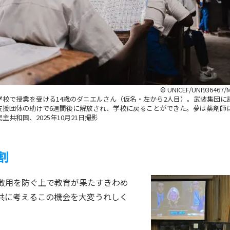
© UNICEF/UNI936467/M
学校で授業を受ける14歳のダニエルさん（仮名・左から2人目）。武装集団に
支援団体の助けで6週間後に解放され、学校に戻ることができた。夢は薬剤師
主共和国、2025年10月21日撮影
割
徴用を防ぐ上で教育が果たすきわめ
共に考えるこの機会を大変うれしく