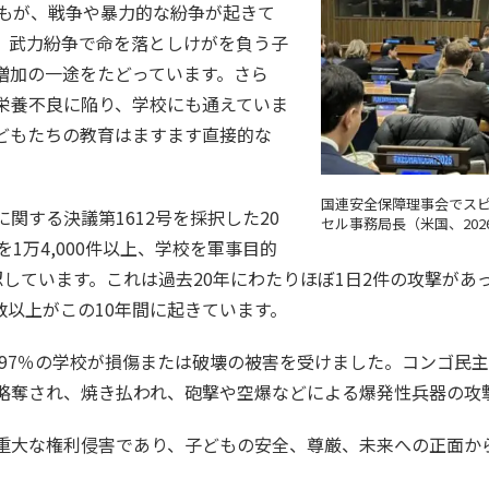
どもが、戦争や暴力的な紛争が起きて
、武力紛争で命を落としけがを負う子
増加の一途をたどっています。さら
栄養不良に陥り、学校にも通えていま
どもたちの教育はますます直接的な
国連安全保障理事会でス
関する決議第1612号を採択した20
セル事務局長（米国、202
1万4,000件以上、学校を軍事目的
確認しています。これは過去20年にわたりほぼ1日2件の攻撃が
数以上がこの10年間に起きています。
、97％の学校が損傷または破壊の被害を受けました。コンゴ民
略奪され、焼き払われ、砲撃や空爆などによる爆発性兵器の攻
重大な権利侵害であり、子どもの安全、尊厳、未来への正面か