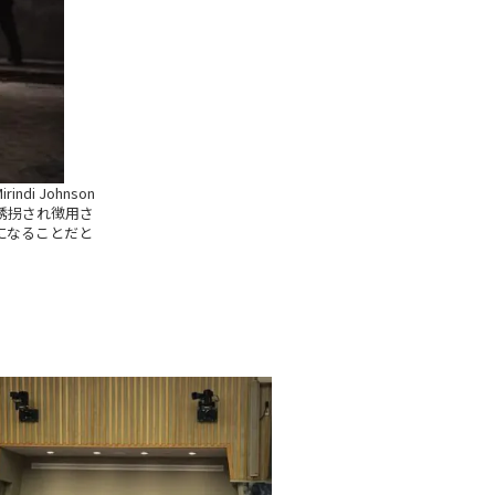
irindi Johnson
誘拐され徴用さ
になることだと