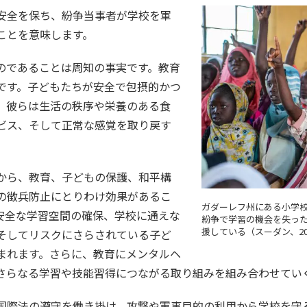
安全を保ち、紛争当事者が学校を軍
ことを意味します。
のであることは周知の事実です。教育
です。子どもたちが安全で包摂的かつ
、彼らは生活の秩序や栄養のある食
ビス、そして正常な感覚を取り戻す
から、教育、子どもの保護、和平構
の徴兵防止にとりわけ効果があるこ
ガダーレフ州にある小学
安全な学習空間の確保、学校に通えな
紛争で学習の機会を失っ
援している（スーダン、20
そしてリスクにさらされている子ど
まれます。さらに、教育にメンタルヘ
さらなる学習や技能習得につながる取り組みを組み合わせてい
国際法の遵守を働き掛け、攻撃や軍事目的の利用から学校を守