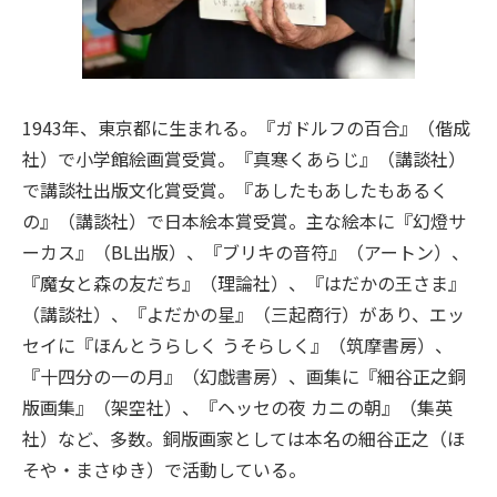
1943年、東京都に生まれる。『ガドルフの百合』（偕成
社）で小学館絵画賞受賞。『真寒くあらじ』（講談社）
で講談社出版文化賞受賞。『あしたもあしたもあるく
の』（講談社）で日本絵本賞受賞。主な絵本に『幻燈サ
ーカス』（BL出版）、『ブリキの音符』（アートン）、
『魔女と森の友だち』（理論社）、『はだかの王さま』
（講談社）、『よだかの星』（三起商行）があり、エッ
セイに『ほんとうらしく うそらしく』（筑摩書房）、
『十四分の一の月』（幻戯書房）、画集に『細谷正之銅
版画集』（架空社）、『ヘッセの夜 カニの朝』（集英
社）など、多数。銅版画家としては本名の細谷正之（ほ
そや・まさゆき）で活動している。