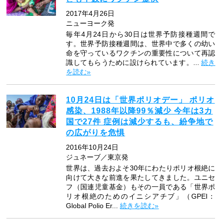
2017年4月26日
ニューヨーク発
毎年4月24日から30日は世界予防接種週間で
す。世界予防接種週間は、世界中で多くの幼い
命を守っているワクチンの重要性について再認
識してもらうために設けられています。...
続き
を読む»
10月24日は「世界ポリオデー」 ポリオ
感染、1988年以降99％減少 今年は3カ
国で27件 症例は減少するも、紛争地で
の広がりを危惧
2016年10月24日
ジュネーブ／東京発
世界は、過去およそ30年にわたりポリオ根絶に
向けて大きな前進を果たしてきました。ユニセ
フ（国連児童基金）もその一員である「世界ポ
リオ根絶のためのイニシアチブ」（GPEI：
Global Polio Er...
続きを読む»