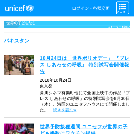
ログイン・各種変更
メニュー
パキスタン
10月24日は「世界ポリオデー」 『ブレ
ス しあわせの呼吸』 特別試写会開催報
告
2018年10月24日
東京発
角川シネマ有楽町他にて全国上映中の作品『ブ
レス しあわせの呼吸』の特別試写会を8月30日
（木）、港区のユニセフハウスにて開催しまし
た。...
続きを読む»
世界予防接種週間 ユニセフが世界の子
ども半数にワクチン提供