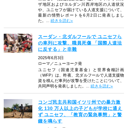
ザ地区およびヨルダン川西岸地区の人道状況
や、ユニセフが届けている人道支援について、
最新の情勢レポートを6月2日に発表しまし
た。...
続きを読む»
スーダン・北ダルフールで ユニセフら
の車列に攻撃、職員死傷 「国際人道法
に反する」と非難
2025年6月3日
ローマ／ニューヨーク発
ユニセフ（国連児童基金）と世界食糧計画
（WFP）は、昨夜、北ダルフールで人道支援物
資を積んだ車列が攻撃を受けたことについて、
共同声明を発表しました。...
続きを読む»
コンゴ民主共和国イツリ州での暴力激
化 130 万人以上の子どもが学校に通え
ず ユニセフ、「教育の緊急事態」と警
鐘を鳴らす