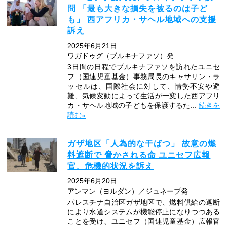
問 「最も大きな損失を被るのは子ど
も」 西アフリカ・サヘル地域への支援
訴え
2025年6月21日
ワガドゥグ（ブルキナファソ）発
3日間の日程でブルキナファソを訪れたユニセ
フ（国連児童基金）事務局長のキャサリン・ラ
ッセルは、国際社会に対して、情勢不安や避
難、気候変動によって生活が一変した西アフリ
カ・サヘル地域の子どもを保護するた...
続きを
読む»
ガザ地区「人為的な干ばつ」 故意の燃
料遮断で 脅かされる命 ユニセフ広報
官、危機的状況を訴え
2025年6月20日
アンマン（ヨルダン）／ジュネーブ発
パレスチナ自治区ガザ地区で、燃料供給の遮断
により水道システムが機能停止になりつつある
ことを受け、ユニセフ（国連児童基金）広報官