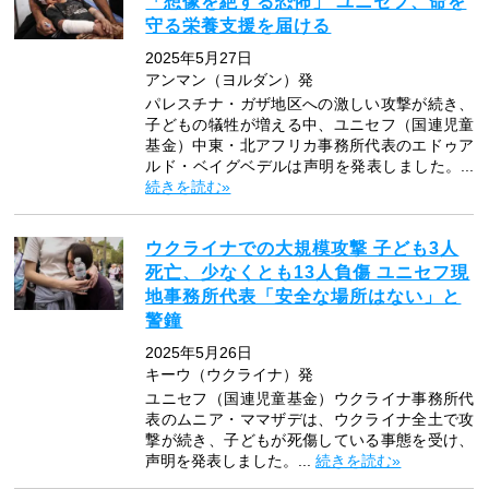
「想像を絶する恐怖」 ユニセフ、命を
守る栄養支援を届ける
2025年5月27日
アンマン（ヨルダン）発
パレスチナ・ガザ地区への激しい攻撃が続き、
子どもの犠牲が増える中、ユニセフ（国連児童
基金）中東・北アフリカ事務所代表のエドゥア
ルド・ベイグベデルは声明を発表しました。...
続きを読む»
ウクライナでの大規模攻撃 子ども3人
死亡、少なくとも13人負傷 ユニセフ現
地事務所代表「安全な場所はない」と
警鐘
2025年5月26日
キーウ（ウクライナ）発
ユニセフ（国連児童基金）ウクライナ事務所代
表のムニア・ママザデは、ウクライナ全土で攻
撃が続き、子どもが死傷している事態を受け、
声明を発表しました。...
続きを読む»