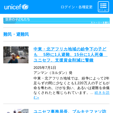
ログイン・各種変更
メニュー
難民・避難民
中東・北アフリカ地域の紛争下の子ど
も 5秒に1人避難、15分に1人死傷
ユニセフ、支援資金削減に警鐘
2025年7月1日
アンマン（ヨルダン）発
中東・北アフリカ地域では、紛争によって2年
足らずの間に少なくとも1,220万人の子どもが
命を奪われ、けがを負い、あるいは避難を余儀
なくされたと報じられています。...
続きを読
む»
ユニセフ事務局長、ブルキナファソ訪