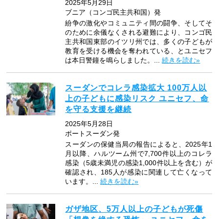
2025年5月29日
ブニア（コンゴ民主共和国）発
紛争の激化やコミュニティ間の闘争、そしてそ
のために余儀なくされる避難により、コンゴ民
主共和国東部のイツリ州では、多くの子どもが
教育を受ける機会を奪われている、とユニセフ
は本日警鐘を鳴らしました。...
続きを読む»
スーダンでコレラ感染拡大 100万人以
上の子どもに感染リスク ユニセフ、命
を守る支援を継続
2025年5月28日
ポートスーダン発
スーダンの保健当局の報告によると、2025年1
月以降、ハルツーム州で7,700件以上のコレラ
感染（5歳未満児の感染1,000件以上を含む）が
確認され、185人が感染に関連して亡くなって
います。...
続きを読む»
ガザ地区、5万人以上の子どもが死傷