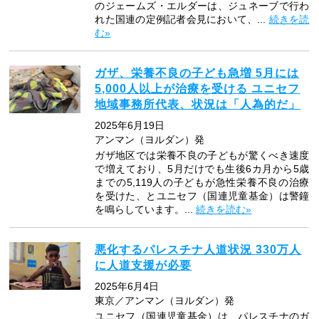
のジェームズ・エルダーは、ジュネーブで行わ
れた国連の定例記者会見において、...
続きを読
む»
ガザ、栄養不良の子ども急増 5月には
5,000人以上が治療を受ける ユニセフ
地域事務所代表、状況は「人為的だ」
2025年6月19日
アンマン（ヨルダン）発
ガザ地区では栄養不良の子どもが驚くべき速度
で増えており、5月だけでも生後6カ月から5歳
までの5,119人の子どもが急性栄養不良の治療
を受けた、とユニセフ（国連児童基金）は警鐘
を鳴らしています。...
続きを読む»
悪化するパレスチナ人道状況 330万人
に人道支援が必要
2025年6月4日
東京／アンマン（ヨルダン）発
ユニセフ（国連児童基金）は、パレスチナのガ