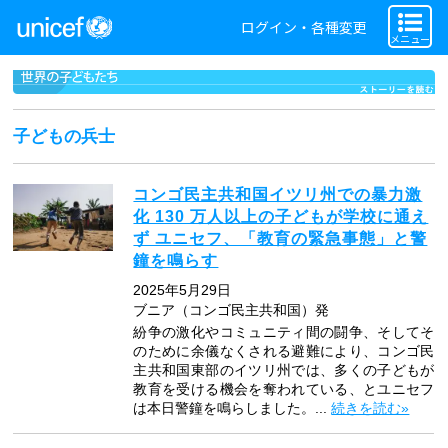
ログイン・各種変更
メニュー
子どもの兵士
コンゴ民主共和国イツリ州での暴力激
化 130 万人以上の子どもが学校に通え
ず ユニセフ、「教育の緊急事態」と警
鐘を鳴らす
2025年5月29日
ブニア（コンゴ民主共和国）発
紛争の激化やコミュニティ間の闘争、そしてそ
のために余儀なくされる避難により、コンゴ民
主共和国東部のイツリ州では、多くの子どもが
教育を受ける機会を奪われている、とユニセフ
は本日警鐘を鳴らしました。...
続きを読む»