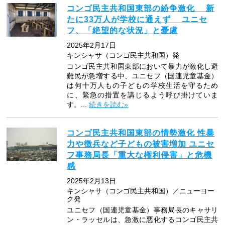
コンゴ民主共和国東部の紛争激化 新
たに33万人が学校に通えず ユニセ
フ、「絶望的な状況」と憂慮
2025年2月17日
キンシャサ（コンゴ民主共和国）発
コンゴ民主共和国東部において暴力が激化し避
難民が急増する中、ユニセフ（国連児童基金）
は何十万人もの子どもの学校生活を守るため
に、緊急の措置を講じるよう呼び掛けていま
す。...
続きを読む»
コンゴ民主共和国東部の情勢激化 性暴
力や徴兵など子どもの被害増加 ユニセ
フ事務局長「重大な権利侵害」と危機
感
2025年2月13日
キンシャサ（コンゴ民主共和国）／ニューヨー
ク発
ユニセフ（国連児童基金）事務局長のキャサリ
ン・ラッセルは、急激に悪化するコンゴ民主共