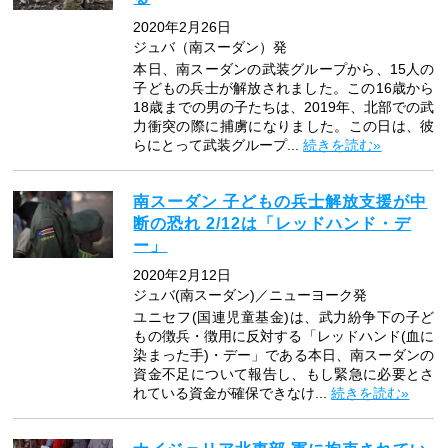
2020年2月26日
ジュバ（南スーダン）発
本日、南スーダンの武装グループから、15人の
子どもの兵士が解放されました。この16歳から
18歳までの男の子たちは、2019年、北部での武
力衝突の際に捕虜になりました。この日は、彼
らにとって武装グループ...
続きを読む»
南スーダン 子どもの兵士解放支援が中
断の恐れ 2/12は「レッドハンド・デ
ー」
2020年2月12日
ジュバ(南スーダン)／ニューヨーク発
ユニセフ(国連児童基金)は、武力紛争下の子ど
もの徴兵・徴用に反対する「レッドハンド(血に
染まった手)・デー」である本日、南スーダンの
資金不足について報告し、もし緊急に必要とさ
れている資金が確保できなけ...
続きを読む»