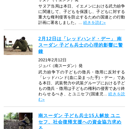
サヌア当局は本日、イエメンにおける武力紛争
に関連して、子どもを保護し、子どもに対する
重大な権利侵害を防止するための国連との行動
計画に署名しました。...
続きを読む»
2月12日は「レッドハンド・デー」 南
スーダン 子ども兵士の心理的影響に警
鐘
2021年2月12日
ジュバ（南スーダン）発
武力紛争下の子どもの徴兵・徴用に反対する
「レッドハンド(血に染まった手)・デー」であ
る本日、武装勢力や武装グループにおける子ど
もの徴兵・徴用は子どもの権利の侵害であり終
わらせるべき、とユニセフ(国連児...
続きを読
む»
南スーダン 子ども兵士15人解放 ユニ
セフ、社会復帰支援への資金協力求め
る