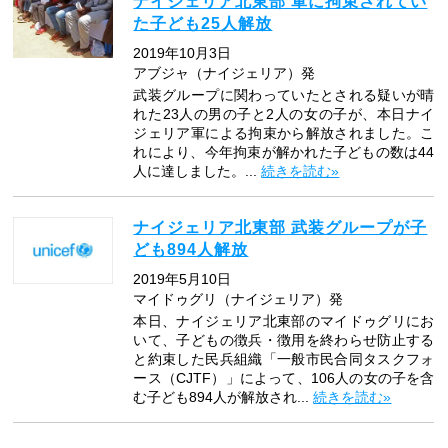
ナイジェリア北東部 軍に拘束されてい
た子ども25人解放
2019年10月3日
アブジャ（ナイジェリア）発
武装グループに関わっていたとされる疑いが晴
れた23人の男の子と2人の女の子が、本日ナイ
ジェリア軍による拘束から解放されました。こ
れにより、今年拘束が解かれた子どもの数は44
人に達しました。...
続きを読む»
ナイジェリア北東部 武装グループが子
ども894人解放
2019年5月10日
マイドゥグリ（ナイジェリア）発
本日、ナイジェリア北東部のマイドゥグリにお
いて、子どもの徴兵・徴用を終わらせ防止する
と約束した民兵組織「一般市民合同タスクフォ
ース（CJTF）」によって、106人の女の子を含
む子ども894人が解放され...
続きを読む»