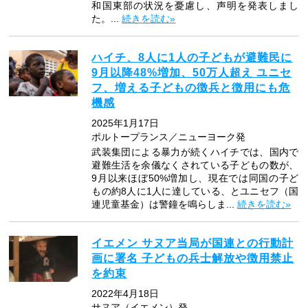
和国東部の状況を憂慮し、声明を発表しまし
た。...
続きを読む»
ハイチ、8人に1人の子どもが避難民に
9月以降48%増加、50万人超え ユニセ
フ、増える子どもの徴兵と徴用にも危
機感
2025年1月17日
ポルトープランス／ニューヨーク発
武装集団による暴力が続くハイチでは、国内で
避難生活を余儀なくされている子どもの数が、
9月以来ほぼ50%増加し、現在では同国の子ど
もの約8人に1人に達している、とユニセフ（国
連児童基金）は警鐘を鳴らしま...
続きを読む»
イエメン サヌア当局が国連との行動計
画に署名 子どもの兵士解放や徴用禁止
を約束
2022年4月18日
サヌア（イエメン）発