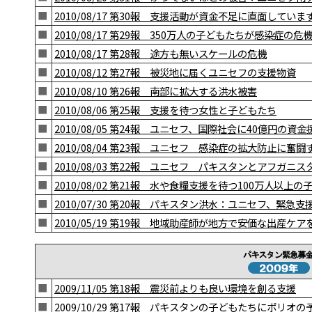
■
2010/08/17 第30報 支援活動が資金不足に直面して
■
2010/08/17 第29報 350万人の子どもたちが感染症の危
■
2010/08/17 第28報 途方も無いスケールの危機
■
2010/08/12 第27報 被災地に届くユニセフの支援物資
■
2010/08/10 第26報 南部に拡大する洪水被害
■
2010/08/06 第25報 支援を待つ女性と子どもたち
■
2010/08/05 第24報 ユニセフ、国際社会に40億円の資
■
2010/08/04 第23報 ユニセフ 感染症の拡大防止に奮
■
2010/08/03 第22報 ユニセフ パキスタンとアフガ
■
2010/08/02 第21報 水や食糧支援を待つ100万人以上
■
2010/07/30 第20報 パキスタン洪水：ユニセフ、緊急
■
2010/05/19 第19報 地域助産師が地方で安価な出産ケア
■
2009/11/05 第18報 震災前よりも良い環境を創る支援
■
2009/10/29 第17報 パキスタンの子どもたちにポリ