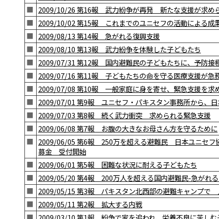
■
2009/10/26 第16報 武力紛争が再発 新たな支援が求
■
2009/10/02 第15報 これまでのユニセフの活動による成
■
2009/08/13 第14報 急がれる復興支援
■
2009/08/10 第13報 武力紛争を体験した子どもたち
■
2009/07/31 第12報 国内避難民の子どもたちに、予防接
■
2009/07/16 第11報 子どもたちの命を守る医療支援が急
■
2009/07/08 第10報 一般家庭に身を寄せ、緊急支援を
■
2009/07/01 第9報 ユニセフ・パキスタン事務所から
■
2009/07/03 第8報 続く武力衝突 求められる緊急支援
■
2009/06/08 第7報 お腹の大きなお母さん方を守るために
■
2009/06/05 第6報 250万を超える避難民 日本ユニ
募金 受付開始
■
2009/06/01 第5報 困難な状況に耐える子どもたち
■
2009/05/20 第4報 200万人を超える国内避難民-急がれ
■
2009/05/15 第3報 パキスタン北西部の避難キャンプ
■
2009/05/11 第2報 拡大する内戦
■
2009/03/10 第1報 紛争で家を追われ、栄養不良に苦し