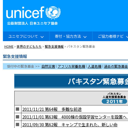
ユニセフについて
寄付・協力方法
ご協力者様ナビ
HOME
>
世界の子どもたち
>
緊急支援情報
> パキスタン緊急募金
緊急支援情報
受付中の緊急募金 >>
自然災害
l
アフリカ栄養危機
l
人道危機
l
過去の緊急募金
■
2011/11/21 第64報 多難な前途
■
2011/11/01 第63報 4000棟の仮設学習センターを
■
2011/09/30 第62報 キャンプで生まれた、新しい命