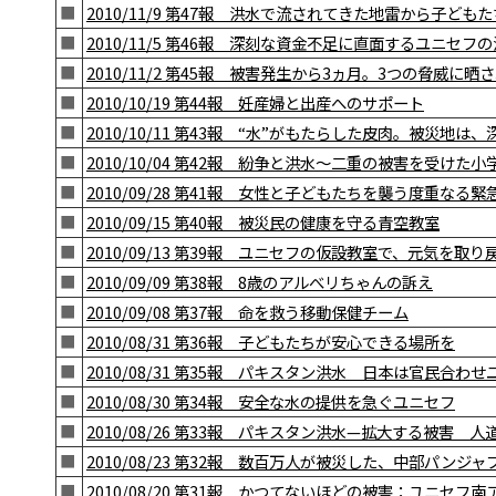
■
2010/11/9 第47報 洪水で流されてきた地雷から子ども
■
2010/11/5 第46報 深刻な資金不足に直面するユニセフ
■
2010/11/2 第45報 被害発生から3ヵ月。3つの脅威に
■
2010/10/19 第44報 妊産婦と出産へのサポート
■
2010/10/11 第43報 “水”がもたらした皮肉。被災地は
■
2010/10/04 第42報 紛争と洪水〜二重の被害を受けた小
■
2010/09/28 第41報 女性と子どもたちを襲う度重なる緊
■
2010/09/15 第40報 被災民の健康を守る青空教室
■
2010/09/13 第39報 ユニセフの仮設教室で、元気を取
■
2010/09/09 第38報 8歳のアルべリちゃんの訴え
■
2010/09/08 第37報 命を救う移動保健チーム
■
2010/08/31 第36報 子どもたちが安心できる場所を
■
2010/08/31 第35報 パキスタン洪水 日本は官民合わ
■
2010/08/30 第34報 安全な水の提供を急ぐユニセフ
■
2010/08/26 第33報 パキスタン洪水—拡大する被害
■
2010/08/23 第32報 数百万人が被災した、中部パンジ
■
2010/08/20 第31報 かつてないほどの被害：ユニセ