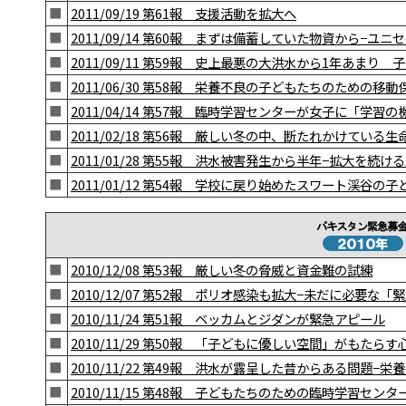
■
2011/09/19 第61報 支援活動を拡大へ
■
2011/09/14 第60報 まずは備蓄していた物資から−ユ
■
2011/09/11 第59報 史上最悪の大洪水から1年あまり
■
2011/06/30 第58報 栄養不良の子どもたちのための移動
■
2011/04/14 第57報 臨時学習センターが女子に「学習
■
2011/02/18 第56報 厳しい冬の中、断たれかけている生
■
2011/01/28 第55報 洪水被害発生から半年−拡大を続
■
2011/01/12 第54報 学校に戻り始めたスワート渓谷の
■
2010/12/08 第53報 厳しい冬の脅威と資金難の試練
■
2010/12/07 第52報 ポリオ感染も拡大−未だに必要な「
■
2010/11/24 第51報 ベッカムとジダンが緊急アピール
■
2010/11/29 第50報 「子どもに優しい空間」がもたら
■
2010/11/22 第49報 洪水が露呈した昔からある問題−栄
■
2010/11/15 第48報 子どもたちのための臨時学習センタ