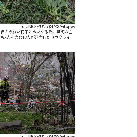
© UNICEF/UNI784748/Filippov
に供えられた花束とぬいぐるみ。早朝の住
も3人を含む12人が死亡した（ウクライ
© UNICEF/UNI784798/Filippov