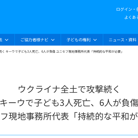
ログイン・
よくあ
法
ご協力者様ナビ
子どもの権利
ニュース・資料
続く キーウで子ども3人死亡、6人が負傷 ユニセフ現地事務所代表「持続的な平和が必要」
ウクライナ全土で攻撃続く
キーウで子ども3人死亡、6人が負
フ現地事務所代表「持続的な平和が