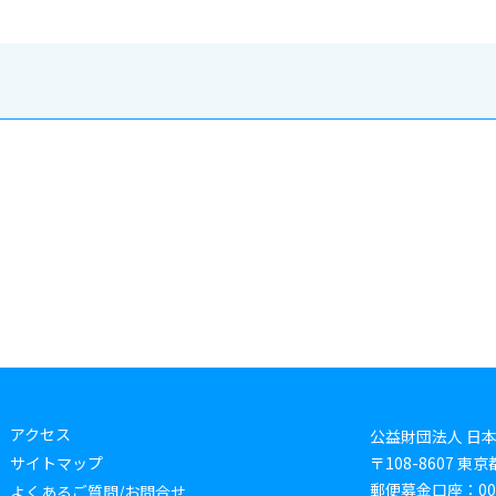
アクセス
公益財団法人 日
サイトマップ
〒108-8607 
郵便募金口座：0019
よくあるご質問/お問合せ