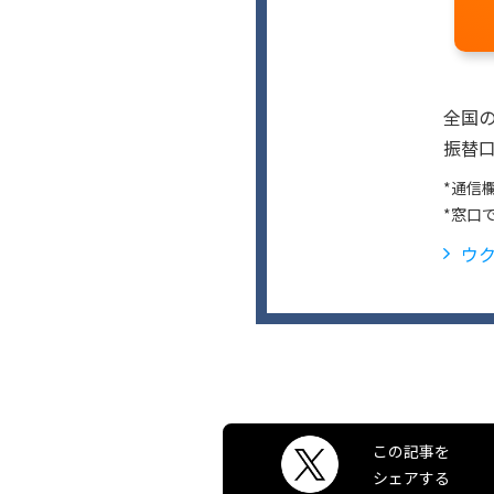
全国
振替口
*通信
*窓口
ウ
この記事を
シェアする