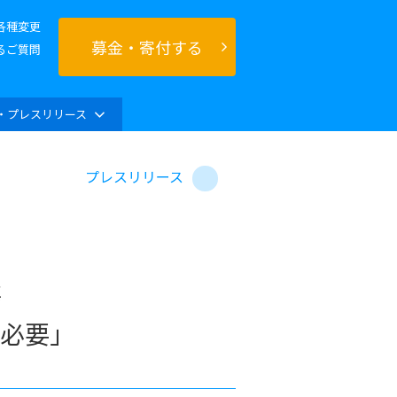
各種変更
募金・寄付する
るご質問
・プレスリリース
プレスリリース
傷
必要」