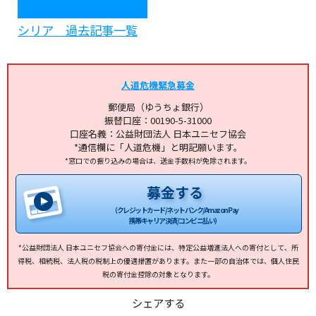
シリア 過去記事一覧
人道危機緊急募金
郵便局（ゆうちょ銀行）
振替口座：00190-5-31000
口座名義：公益財団法人 日本ユニセフ協会
*通信欄に「人道危機」と明記願います。
*窓口での振り込みの場合は、送金手数料が免除されます。
募金する
（クレジットカード/ネットバンク/Amazon Pay
携帯キャリア決済/コンビニ払い）
*公益財団法人 日本ユニセフ協会への寄付金には、特定公益増進法人への寄付として、所
得税、相続税、法人税の税制上の優遇措置があります。また一部の自治体では、個人住民
税の寄付金控除の対象となります。
シェアする