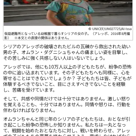
© UNICEF/UN027725/Al-Issa
仮設避難所となっている幼稚園で暮らすシリアの女の子。（アレッポ、2016年8月撮
影） ※本文との直接の関係はありません。
シリアのアレッポの破壊されたビルの瓦礫から救出された幼い
男の子、オムラン・ダグニシュちゃんの痛ましい姿を目撃し、
その苦しみに強く共感しない人はいないでしょう。
アレッポでは、他にも10万人以上の子どもたちが、紛争の恐怖
の中に追い込まれています。その子どもたちへも同様に、心を
寄せることはできないでしょうか？ 子どもたちは皆、子どもが
体験するべきでないこと、目にさえすべきでないことを経験
し、苦痛を受けています。
そして、共感や同情だけでは十分ではありません。激しい怒り
を覚えることも、十分ではありません。同情や怒りは、行動を
伴わなければなりません。
オムランちゃんと同じ年のシリアの子どもたちは、おとなが引
き起こした紛争の恐怖しか知りません。私たちは一丸となっ
て、戦闘を始めたおとなたちに対し、戦いを終わらせ、アレッ