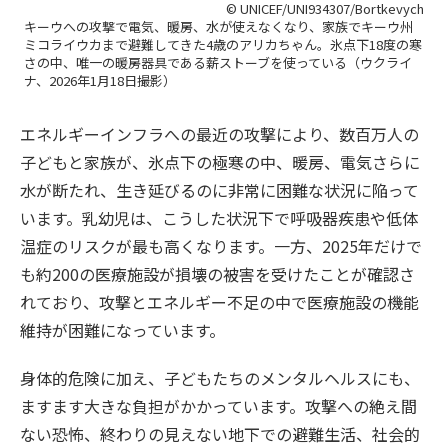
© UNICEF/UNI934307/Bortkevych
キーウへの攻撃で電気、暖房、水が使えなくなり、家族でキーウ州
ミコライウカまで避難してきた4歳のアリカちゃん。氷点下18度の寒
さの中、唯一の暖房器具である薪ストーブを使っている（ウクライ
ナ、2026年1月18日撮影）
エネルギーインフラへの最近の攻撃により、数百万人の
子どもと家族が、氷点下の極寒の中、暖房、電気さらに
水が断たれ、生き延びるのに非常に困難な状況に陥って
います。乳幼児は、こうした状況下で呼吸器疾患や低体
温症のリスクが最も高くなります。一方、2025年だけで
も約200の医療施設が損壊の被害を受けたことが確認さ
れており、攻撃とエネルギー不足の中で医療施設の機能
維持が困難になっています。
身体的危険に加え、子どもたちのメンタルヘルスにも、
ますます大きな負担がかかっています。攻撃への絶え間
ない恐怖、終わりの見えない地下での避難生活、社会的