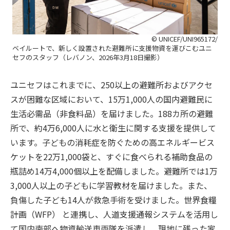
© UNICEF/UNI965172/
ベイルートで、新しく設置された避難所に支援物資を運びこむユニ
セフのスタッフ（レバノン、2026年3月18日撮影）
ユニセフはこれまでに、250以上の避難所およびアクセ
スが困難な区域において、15万1,000人の国内避難民に
生活必需品（非食料品）を届けました。188カ所の避難
所で、約4万6,000人に水と衛生に関する支援を提供して
います。子どもの消耗症を防ぐための高エネルギービス
ケットを22万1,000袋と、すぐに食べられる補助食品の
瓶詰め14万4,000個以上を配備しました。避難所では1万
3,000人以上の子どもに学習教材を届けました。また、
負傷した子ども14人が救急手術を受けました。世界食糧
計画（WFP） と連携し、人道支援通報システムを活用し
て国内南部へ物資輸送車両隊を派遣し、現地に残った家