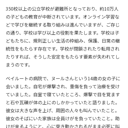
350校以上の公立学校が避難所となっており、約10万人
の子どもの教育が中断されています。オンライン学習な
どで学びを継続する取り組みは進んでいますが、ご存じ
の通り、学校は学び以上の役割を果たします。学校は子
どもたちに、規則正しい生活の枠組み、保護、日常の継
続性をもたらす存在です。学校が閉鎖されたり転用され
たりすれば、そうした安定をもたらす要素が失われてし
まうのです。
ベイルートの病院で、ヌールさんという14歳の女の子に
会いました。自宅が爆撃され、重傷を負って治療を受け
ていました。自室で寝ていたところ、爆撃で目を覚ます
と石や瓦礫が体の上にのしかかっていたと語りました。
彼女は大きな声を上げ、周囲の人々も叫んでいたこと。
彼女のそばにいた家族は全員けがを負っていたこと。助
けが来るようにと、心に突き動かされるがまま必死に叫