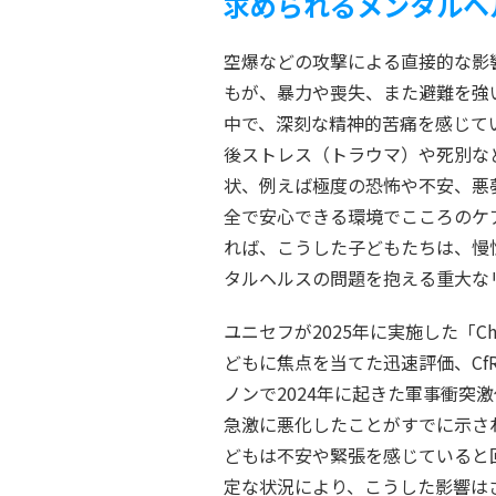
求められるメンタルヘ
空爆などの攻撃による直接的な影
もが、暴力や喪失、また避難を強
中で、深刻な精神的苦痛を感じて
後ストレス（トラウマ）や死別な
状、例えば極度の恐怖や不安、悪
全で安心できる環境でこころのケ
れば、こうした子どもたちは、慢
タルヘルスの問題を抱える重大な
ユニセフが2025年に実施した「Child-f
どもに焦点を当てた迅速評価、Cf
ノンで2024年に起きた軍事衝突
急激に悪化したことがすでに示さ
どもは不安や緊張を感じていると
定な状況により、こうした影響は