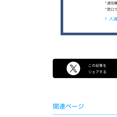
*通信
*窓口
人
この記事を
シェアする
関連ページ