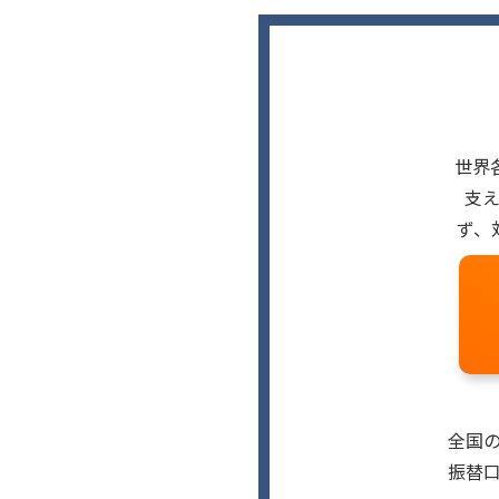
世界
支
ず、
全国
振替口