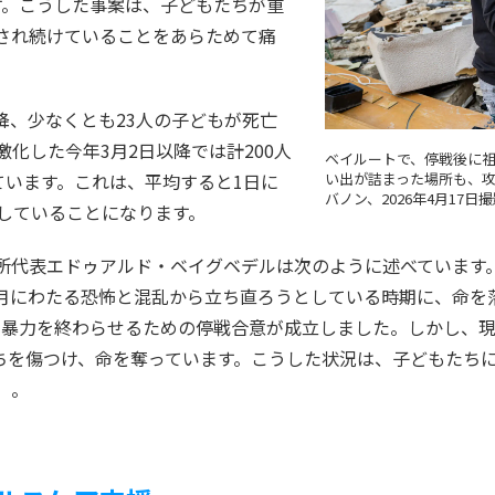
す。こうした事案は、子どもたちが重
され続けていることをあらためて痛
降、少なくとも23人の子どもが死亡
激化した今年3月2日以降では計200人
ベイルートで、停戦後に祖
ています。これは、平均すると1日に
い出が詰まった場所も、
バノン、2026年4月17日
傷していることになります。
所代表エドゥアルド・ベイグベデルは次のように述べています
月にわたる恐怖と混乱から立ち直ろうとしている時期に、命を
、暴力を終わらせるための停戦合意が成立しました。しかし、
ちを傷つけ、命を奪っています。こうした状況は、子どもたち
」。