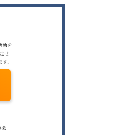
活動を
定せ
ます。
協会