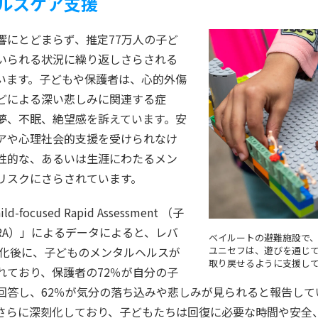
ルスケア支援
響にとどまらず、推定77万人の子ど
いられる状況に繰り返しさらされる
います。子どもや保護者は、心的外傷
どによる深い悲しみに関連する症
夢、不眠、絶望感を訴えています。安
アや心理社会的支援を受けられなけ
性的な、あるいは生涯にわたるメン
リスクにさらされています。
ocused Rapid Assessment （子
RA）」によるデータによると、レバ
ベイルートの避難施設で
ユニセフは、遊びを通じ
激化後に、子どものメンタルヘルスが
取り戻せるように支援してい
れており、保護者の72％が自分の子
回答し、62％が気分の落ち込みや悲しみが見られると報告して
さらに深刻化しており、子どもたちは回復に必要な時間や安全