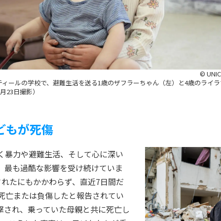
© UNIC
ティールの学校で、避難生活を送る1歳のザフラーちゃん（左）と4歳のライラ
4月23日撮影）
どもが死傷
く暴力や避難生活、そして心に深い
、最も過酷な影響を受け続けていま
されたにもかかわらず、直近7日間だ
が死亡または負傷したと報告されてい
撃され、乗っていた母親と共に死亡し