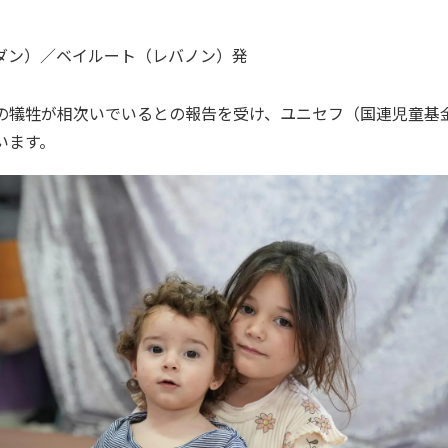
ダン）／ベイルート（レバノン）
発
の犠牲が相次いでいるとの報告を受け、ユニセフ（国連児童基
います。