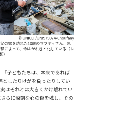
© UNICEF/UNI979074/Choufany
父の家を訪れた10歳のマフディさん。思
攻撃によって、今はがれきと化している（レ
撮影）
。「子どもたちは、本来であれば
落としたりけがを負ったりしてい
現実はそれとは大きくかけ離れてい
にさらに深刻な心の傷を残し、その