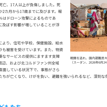
死亡、17人以上が負傷しました。死
2カ月から17歳までに及びます。報
0％はドローン攻撃によるものであ
に及ぼす影響が増していることが浮
により、住宅や学校、保健施設、給水
ラも被害を受けています。また、物資
要なサービスの提供にますます支障
戦闘を逃れ、国内避難民
周辺、および北コルドファン州全域
（スーダン、2026年6月2
に直面している状況下で、事態がさら
たちが亡くなり、けがを負い、避難を強いられるなど、深刻な
どもたち