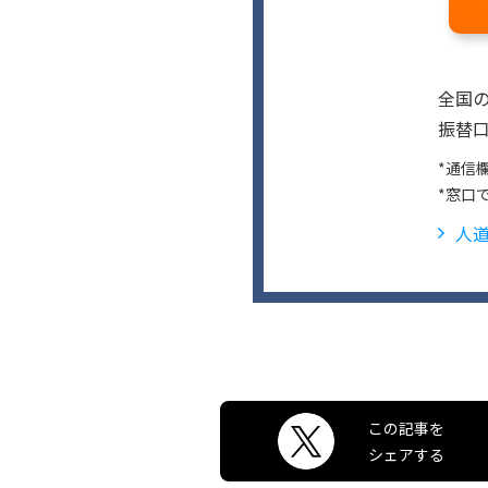
全国
振替口
*通信
*窓口
人
この記事を
シェアする