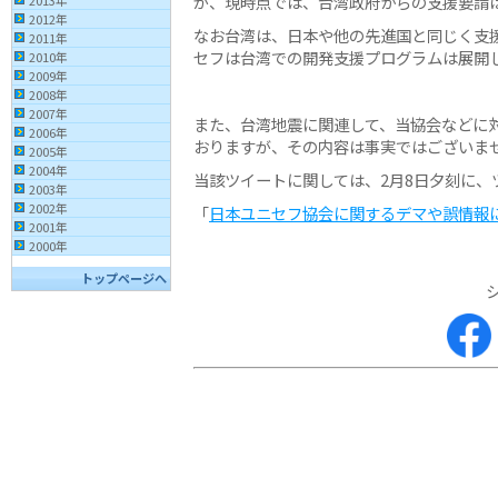
が、現時点では、台湾政府からの支援要請
2013年
2012年
なお台湾は、日本や他の先進国と同じく支
2011年
セフは台湾での開発支援プログラムは展開
2010年
2009年
2008年
2007年
また、台湾地震に関連して、当協会などに
2006年
おりますが、その内容は事実ではございま
2005年
2004年
当該ツイートに関しては、2月8日夕刻に、
2003年
2002年
「
日本ユニセフ協会に関するデマや誤情報
2001年
2000年
トップページへ