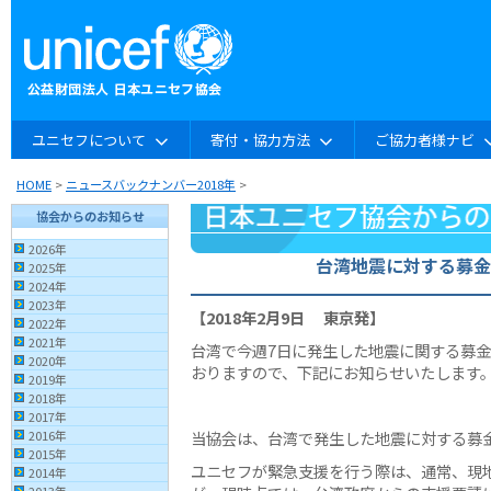
ユニセフについて
寄付・協力方法
ご協力者様ナビ
HOME
>
ニュースバックナンバー2018年
>
協会からのお知らせ
2026年
台湾地震に対する募金
2025年
2024年
2023年
【2018年2月9日 東京発】
2022年
2021年
台湾で今週7日に発生した地震に関する募
2020年
おりますので、下記にお知らせいたします
2019年
2018年
2017年
当協会は、台湾で発生した地震に対する募
2016年
2015年
ユニセフが緊急支援を行う際は、通常、現
2014年