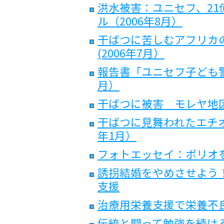
洪水被害：ユニセフ、21億
ル（2006年8月）
干ばつに苦しむアフリカ
(2006年7月）
報告書「ユニセフ子ども警
月）
干ばつに被害 モレヤ地区
干ばつに見舞われたエチオ
年1月）
フォトエッセイ：ポリオ
誘拐結婚をやめさせよう
支援
治療用栄養支援で栄養不
伝統と闘って勉強を続け