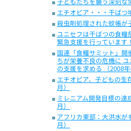
子どもたちを襲う深刻な
エチオピア・・・干ばつ
殺虫剤処理された蚊帳が
ユニセフは干ばつの食糧
緊急支援を行っています！ 
国連「食糧サミット」開催
ちが栄養不良の危機に 
の支援を求める （2008年
エチオピア、子どもの生存
月）
ミレニアム開発目標の達成
月）
アフリカ東部：大洪水がも
月）