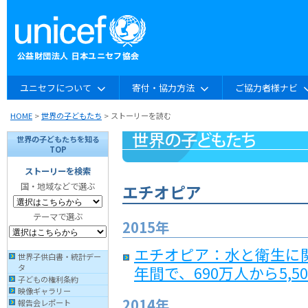
ユニセフについて
寄付・協力方法
ご協力者様ナビ
HOME
>
世界の子どもたち
> ストーリーを読む
世界の子どもたちを知る
TOP
ストーリーを検索
国・地域などで選ぶ
エチオピア
テーマで選ぶ
2015年
エチオピア：水と衛生に関
世界子供白書・統計デー
年間で、690万人から5,5
タ
子どもの権利条約
映像ギャラリー
2014年
報告会レポート