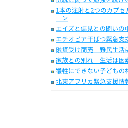
1本の注射と2つのカプセ
ーン
エイズと偏見との闘いの
エチオピア干ばつ緊急支援
融資受け商売 難民生活
家族との別れ 生活は困
犠牲にできない子どもの
北東アフリカ緊急支援情報