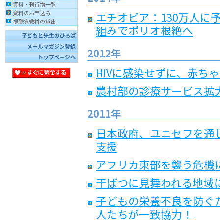
資料・刊行物一覧
資料のお申込み
エチオピア：130万人に
視聴覚教材の貸出
組みでポリオ根絶へ
子どもと先生のひろば
メールマガジン登録
2012年
トップページへ
HIVに感染せずに、赤ち
農村部の診療サービス拡
2011年
日本政府、ユニセフを通
支援
アフリカ東部を襲う危機
干ばつに見舞われる地域
子どもの栄養不良を防ぐ
人たちが一致協力！