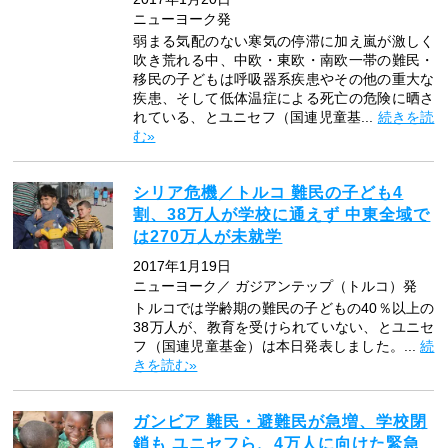
ニューヨーク発
弱まる気配のない寒気の停滞に加え嵐が激しく
吹き荒れる中、中欧・東欧・南欧一帯の難民・
移民の子どもは呼吸器系疾患やその他の重大な
疾患、そして低体温症による死亡の危険に晒さ
れている、とユニセフ（国連児童基...
続きを読
む»
シリア危機／トルコ 難民の子ども4
割、38万人が学校に通えず 中東全域で
は270万人が未就学
2017年1月19日
ニューヨーク／ ガジアンテップ（トルコ）発
トルコでは学齢期の難民の子どもの40％以上の
38万人が、教育を受けられていない、とユニセ
フ（国連児童基金）は本日発表しました。...
続
きを読む»
ガンビア 難民・避難民が急増、学校閉
鎖も ユニセフら、4万人に向けた緊急