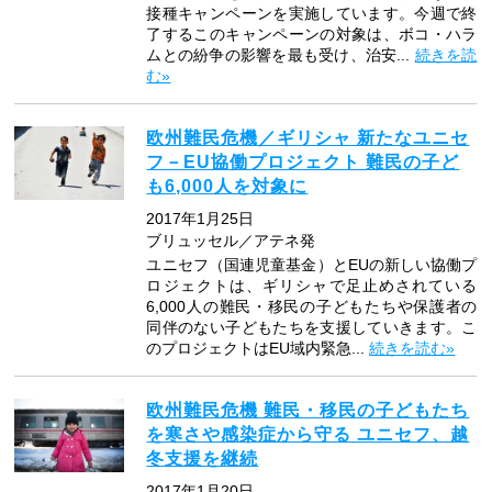
接種キャンペーンを実施しています。今週で終
了するこのキャンペーンの対象は、ボコ・ハラ
ムとの紛争の影響を最も受け、治安...
続きを読
む»
欧州難民危機／ギリシャ 新たなユニセ
フ－EU協働プロジェクト 難民の子ど
も6,000人を対象に
2017年1月25日
ブリュッセル／アテネ発
ユニセフ（国連児童基金）とEUの新しい協働プ
ロジェクトは、ギリシャで足止めされている
6,000人の難民・移民の子どもたちや保護者の
同伴のない子どもたちを支援していきます。こ
のプロジェクトはEU域内緊急...
続きを読む»
欧州難民危機 難民・移民の子どもたち
を寒さや感染症から守る ユニセフ、越
冬支援を継続
2017年1月20日