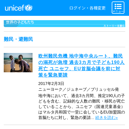
ログイン・各種変更
メニュー
難民・避難民
欧州難民危機 地中海中央ルート、難民
の溺死が急増 過去3カ月で子ども190人
死亡 ユニセフ、EU首脳会議を前に対
策を緊急要請
2017年2月3日
ニューヨーク／ジュネーブ／ブリュッセル発
地中海において、過去3カ月間、推定190人の子
どもを含む、記録的な人数の難民・移民が死亡
していることから、ユニセフ（国連児童基金）
はマルタ共和国で一堂に会しているEU加盟国の
首脳たちに対し、緊急の要請...
続きを読む»