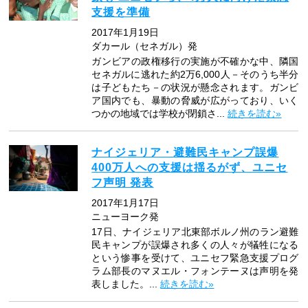
支援を準備
2017年1月19日
ダカール（セネガル）発
ガンビアの政権移行の実施が不確かな中、隣国
セネガルに逃れた約2万6,000人－そのうち半分
は子どもたち－の状況が懸念されます。ガンビ
ア国内でも、暴動の脅威が広がっており、いく
つかの地域では学校が閉鎖さ...
続きを読む»
ナイジェリア・避難民キャンプ誤爆
400万人への支援は揺るがず、ユニセ
フ声明 発表
2017年1月17日
ニューヨーク発
17日、ナイジェリア北東部ボルノ州のラン避難
民キャンプが誤爆され多くの人々が犠牲になる
という惨事を受けて、ユニセフ緊急支援プログ
ラム部長のマヌエル・フォンテーヌは声明を発
表しました。...
続きを読む»