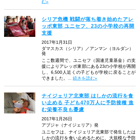
む»
シリア危機 戦闘が落ち着き始めたアレ
ッポ東部 ユニセフ、23の小学校の再開
支援
2017年1月31日
ダマスカス（シリア）／アンマン（ヨルダン）
発
ここ数週間で、ユニセフ（国連児童基金）の支
援によりアレッポ東部にある23の小学校が再開
し、6,500人近くの子どもが学校に戻ることが
できました。...
続きを読む»
ナイジェリア北東部 はしかの流行を食
い止める 子ども470万人に予防接種 進
む栄養不良も憂慮
2017年1月26日
アブジャ（ナイジェリア）発
ユニセフは、ナイジェリア北東部で発生したは
しかの流行を食い止めるために、大規模な予防