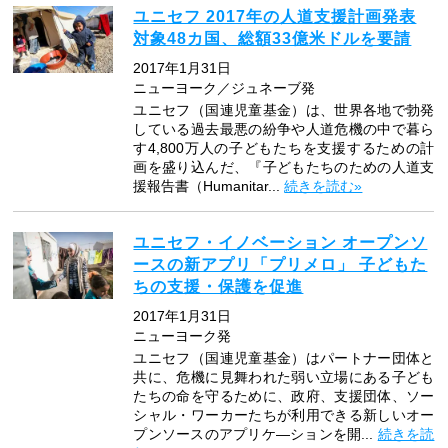
ユニセフ 2017年の人道支援計画発表
対象48カ国、総額33億米ドルを要請
2017年1月31日
ニューヨーク／ジュネーブ発
ユニセフ（国連児童基金）は、世界各地で勃発
している過去最悪の紛争や人道危機の中で暮ら
す4,800万人の子どもたちを支援するための計
画を盛り込んだ、『子どもたちのための人道支
援報告書（Humanitar...
続きを読む»
ユニセフ・イノベーション オープンソ
ースの新アプリ「プリメロ」 子どもた
ちの支援・保護を促進
2017年1月31日
ニューヨーク発
ユニセフ（国連児童基金）はパートナー団体と
共に、危機に見舞われた弱い立場にある子ども
たちの命を守るために、政府、支援団体、ソー
シャル・ワーカーたちが利用できる新しいオー
プンソースのアプリケ―ションを開...
続きを読