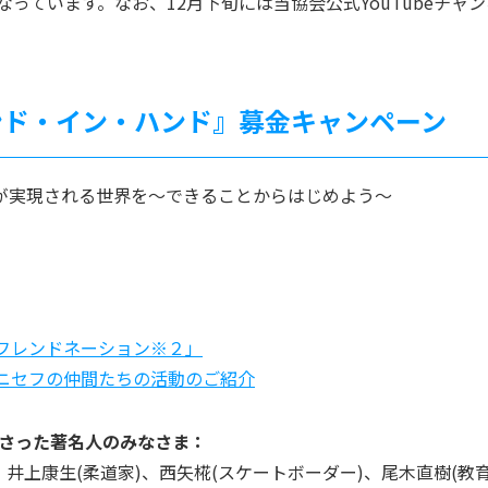
なっています。なお、12月下旬には当協会公式YouTubeチ
ハンド・イン・ハンド』募金キャンペーン
が実現される世界を〜できることからはじめよう～
フレンドネーション※２」
ニセフの仲間たちの活動のご紹介
ださった著名人のみなさま：
、井上康生(柔道家)、西矢椛(スケートボーダー)、尾木直樹(教