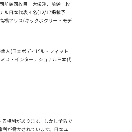
場所西前頭四枚目 大栄翔、前頭十枚
ル日本代表４名(12/17掲載予
)、高橋アリス(キックボクサー・モデ
相澤隼人(日本ボディビル・フィット
2022ミス・インターナショナル日本代
する権利があります。しかし予防で
権利が脅かされています。日本ユ