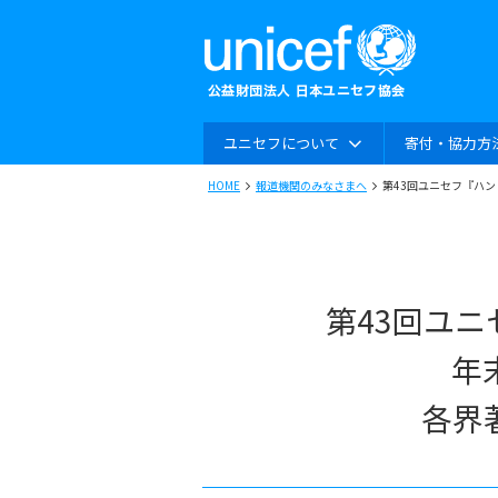
ユニセフについて
寄付・協力方
HOME
報道機関のみなさまへ
第43回ユニセフ『ハ
第43回ユ
年
各界