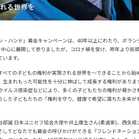
ン・ハンド』募金キャンペーンは、40年以上にわたり、ボラン
0カ所)を中心に展開して参りましたが、コロナ禍を受け、昨年より
ています。
すべての子どもの権利が実現される世界を〜できることから始
、生まれもった可能性を十分に伸ばして成長する権利がありま
ウイルス感染症などにより、多くの子どもたちの権利が脅かさ
うした子どもたちの「権利を守り、健康で希望に満ちた未来が
部誠 日本ユニセフ協会大使や井上康生さん(柔道家)、西矢椛
そしてどなたでも募金の呼びかけができる『フレンドネーション