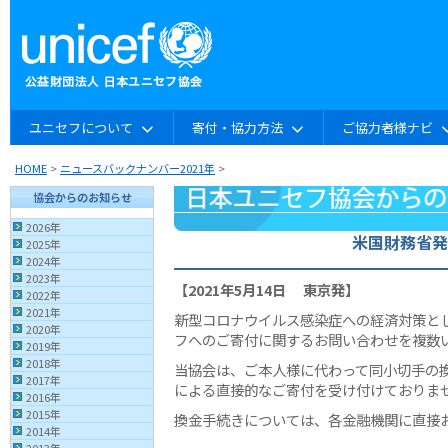
ユニセフについて
寄付・協力方法
ご協力者様ナビ
HOME
>
ニュースバックナンバー2021年
>
協会からのお知らせ
2026年
米国財務省発
2025年
2024年
2023年
【2021年5月14日 東京発】
2022年
2021年
新型コロナウイルス感染症への経済対策と
2020年
フへのご寄付に関するお問い合わせを複数
2019年
2018年
当協会は、ご本人様に代わって同小切手の
2017年
による直接的なご寄付を受け付けておりま
2016年
2015年
換金手続きについては、各金融機関に直接
2014年