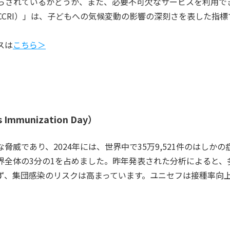
らされているかどうか、また、必要不可欠なサービスを利用で
CCRI）」は、子どもへの気候変動の影響の深刻さを表した指
スは
こちら＞
mmunization Day）
脅威であり、2024年には、世界中で35万9,521件のはしか
界全体の3分の1を占めました。昨年発表された分析によると、
ず、集団感染のリスクは高まっています。ユニセフは接種率向