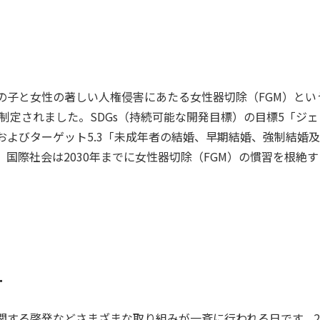
の子と女性の著しい人権侵害にあたる女性器切除（FGM）とい
に制定されました。SDGs（持続可能な開発目標）の目標5「ジ
およびターゲット5.3「未成年者の結婚、早期結婚、強制結婚
国際社会は2030年までに女性器切除（FGM）の慣習を根絶
ー
する啓発などさまざまな取り組みが一斉に行われる日です。20