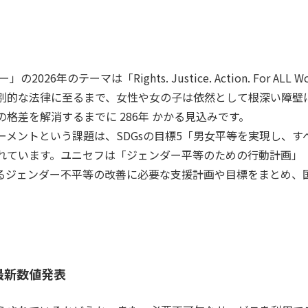
6年のテーマは「Rights. Justice. Action. For ALL W
別的な法律に至るまで、女性や女の子は依然として根深い障壁
格差を解消するまでに 286年 かかる見込みです。
ーメントという課題は、SDGsの目標5「男女平等を実現し、す
す。ユニセフは「ジェンダー平等のための行動計画」（The Gender
、未だ残るジェンダー不平等の改善に必要な支援計画や目標をまとめ
最新数値発表