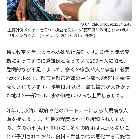
© UNICEF/UN0591211/Taxta
上腕計測メジャーを使って検査を受け、栄養不良と診断された1歳の
サルマンちゃん。(ソマリア、2022年2月5日撮影)
特に牧畜を営む人々への影響は深刻です。紛争と気候変
動によってすでに避難民となっている290万人に加え、
危機的な水不足によって、多くの家族が人と家畜に必要
な水を求めて、都市や都市近郊の中心部への移住を余儀
なくされています。昨年11月以降、最も被害が大きかっ
た地域の一部では、水の価格は72％も上昇しました。
昨年7月以降、政府や他のパートナーによる大規模な人
道支援によって、危機の程度はかなり緩和されたもの
の、次の雨季(4月～6月)にも多くの降雨は見込めないこ
とが予測されており、食料・栄養事情は悪化する可能性