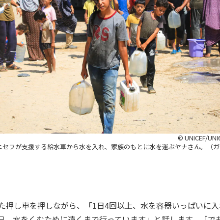
© UNICEF/UNI6
ニセフが支援する給水車から水を入れ、家族のもとに水を運ぶヤナさん。（ガザ、
せた押し車を押しながら、「1日4回以上、水を容器いっぱいに
日、水をくむために遠くまで行っています」と話します。「で