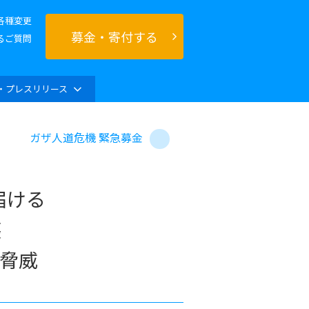
各種変更
募金・寄付する
るご質問
・プレスリリース
ガザ人道危機 緊急募金
届ける
壊
脅威