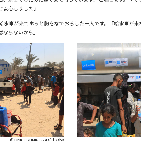
と安心しました」
の給水車が来てホッと胸をなでおろした一人です。「給水車が来
ばならないから」
© UNICEF/UNI613743/El Baba