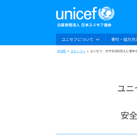
ユニセフについて
寄付・協力方
HOME
ストーリー
ユニセフ、ガザの200万人に安全
ユニ
安