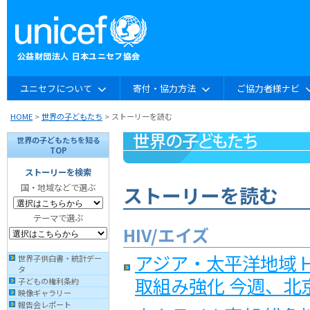
ユニセフについて
寄付・協力方法
ご協力者様ナビ
HOME
>
世界の子どもたち
> ストーリーを読む
世界の子どもたちを知る
TOP
ストーリーを検索
ストーリーを読む
国・地域などで選ぶ
テーマで選ぶ
HIV/エイズ
アジア・太平洋地域 
世界子供白書・統計デー
タ
取組み強化 今週、北
子どもの権利条約
映像ギャラリー
報告会レポート