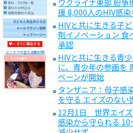
ウクライナ東部 紛争
資料・刊行物一覧
資料のお申込み
援 8,000人のHIV
視聴覚教材の貸出
HIVと共に生きる子
子どもと先生のひろば
メールマガジン登録
剤イノベーション 食
トップページへ
承認
ユニセフの主な活動分野
HIVと共に生きる青少
に、青少年の参画を 
ペーンが開始
タンザニア：母子感
を守る エイズのない
12月1日 世界エイズ
感染から守られる 1
減少せず