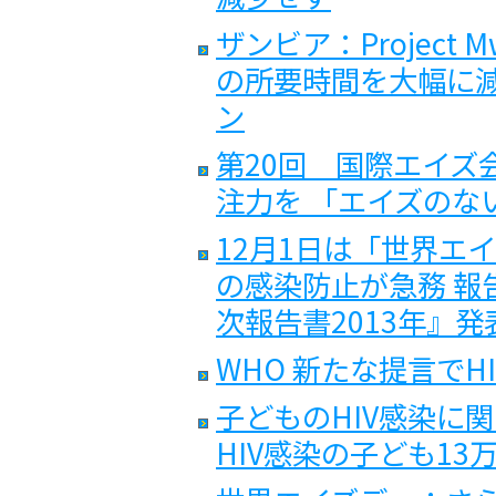
ザンビア：Project 
の所要時間を大幅に減
ン
第20回 国際エイズ会
注力を 「エイズのな
12月1日は「世界エ
の感染防止が急務 報
次報告書2013年』発
WHO 新たな提言でH
子どものHIV感染に
HIV感染の子ども13