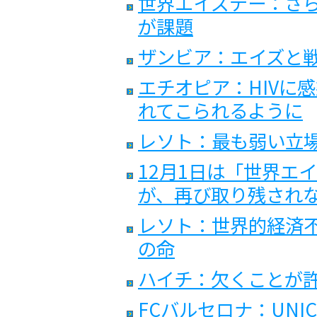
世界エイズデー：さ
が課題
ザンビア：エイズと
エチオピア：HIVに
れてこられるように
レソト：最も弱い立
12月1日は「世界エ
が、再び取り残され
レソト：世界的経済
の命
ハイチ：欠くことが
FCバルセロナ：UNI