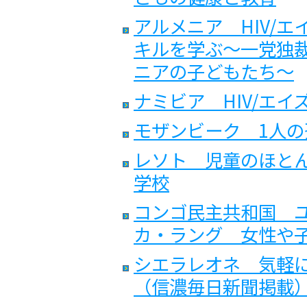
アルメニア HIV/
キルを学ぶ〜一党独
ニアの子どもたち〜
ナミビア HIV/エ
モザンビーク 1人
レソト 児童のほと
学校
コンゴ民主共和国 
カ・ラング 女性や
シエラレオネ 気軽
（信濃毎日新聞掲載